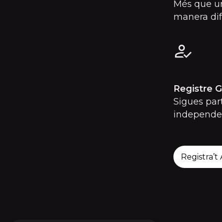
Més que un
manera dif
Registre G
Sigues part
independe
Registra’t