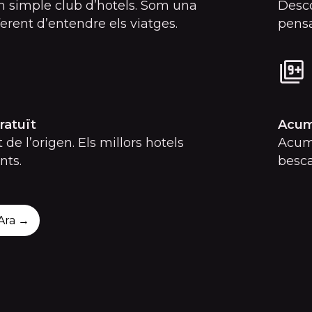
 simple club d’hotels. Som una
Desco
erent d’entendre els viatges.
pensa
ratuït
Acum
 de l’origen. Els millors hotels
Acumu
nts.
besca
 Ara →