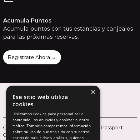
Acumula Puntos
Acumula puntos con tus estancias y canjealos
para las próximas reservas.
Regístrate Ahora →
×
Ese sitio web utiliza
cookies
Utilizamos cookies para personalizar el
contenido, los anuncios y analizar nuestro
tráfico. También compartimos información
Colección
Destinos
The Locals' Club
The Passport
sobre su uso de nuestro sitio con nuestros
O-green
Regala Origin
Sobre Nosotros
socios de publicidad y análisis, quienes