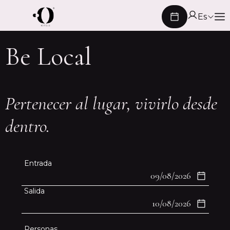
Es
En
Be Local
Fr
Ca
Pertenecer al lugar, vivirlo desde
dentro.
Fechas
Entrada
del
viaje
Salida
Detalles
Personas